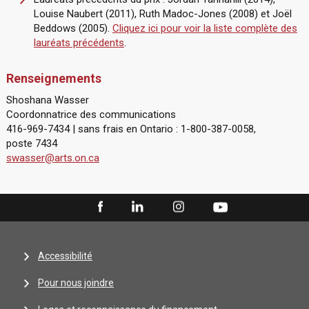
Louise Naubert (2011), Ruth Madoc-Jones (2008) et Joël
Beddows (2005).
Cliquez ici pour voir la liste complète des
lauréats précédents
.
Renseignements
Shoshana Wasser
Coordonnatrice des communications
416-969-7434 | sans frais en Ontario : 1-800-387-0058,
poste 7434
swasser@arts.on.ca
Accessibilité
Pour nous joindre