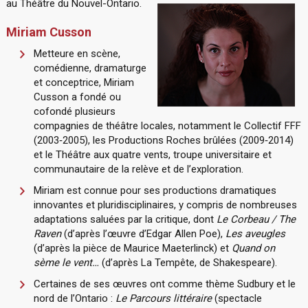
au Théâtre du Nouvel-Ontario.
Miriam Cusson
Metteure en scène,
comédienne, dramaturge
et conceptrice, Miriam
Cusson a fondé ou
cofondé plusieurs
compagnies de théâtre locales, notamment le Collectif FFF
(2003‐2005), les Productions Roches brûlées (2009‐2014)
et le Théâtre aux quatre vents, troupe universitaire et
communautaire de la relève et de l’exploration.
Miriam est connue pour ses productions dramatiques
innovantes et pluridisciplinaires, y compris de nombreuses
adaptations saluées par la critique, dont
Le Corbeau / The
Raven
(d’après l’œuvre d’Edgar Allen Poe),
Les aveugles
(d’après la pièce de Maurice Maeterlinck) et
Quand on
sème le vent…
(d’après La Tempête, de Shakespeare).
Certaines de ses œuvres ont comme thème Sudbury et le
nord de l’Ontario :
Le Parcours littéraire
(spectacle