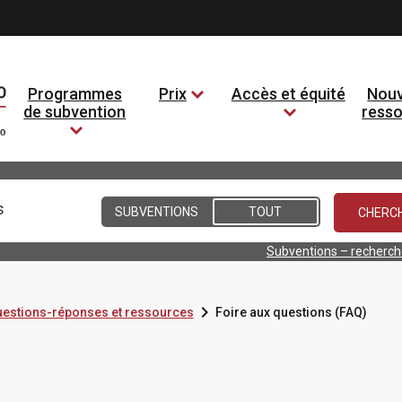
Programmes
Prix
Accès et équité
Nouv
de subvention
ress
Conditions
SUBVENTIONS
TOUT
Subventions – recherc

questions-réponses et ressources
Foire aux questions (FAQ)