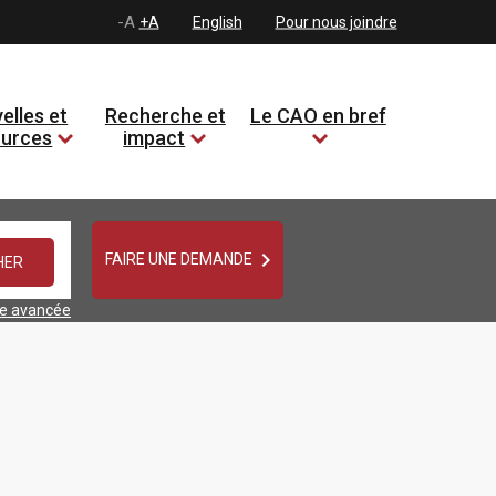
-A
+A
English
Pour nous joindre
elles et
Recherche et
Le CAO en bref
ources
impact

FAIRE UNE DEMANDE
he avancée