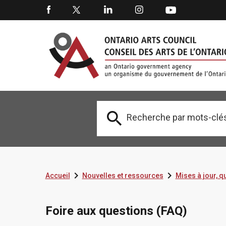



Accueil
Nouvelles et ressources
Mises à jour, 
Foire aux questions (FAQ)