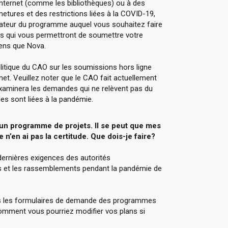
nternet (comme les bibliothèques) ou à des
tures et des restrictions liées à la COVID-19,
strateur du programme auquel vous souhaitez faire
tés qui vous permettront de soumettre votre
yens que Nova.
olitique du CAO sur les soumissions hors ligne
net. Veuillez noter que le CAO fait actuellement
examinera les demandes qui ne relèvent pas du
lles sont liées à la pandémie.
 un programme de projets. Il se peut que mes
 n’en ai pas la certitude. Que dois-je faire?
rnières exigences des autorités
 et les rassemblements pendant la pandémie de
s les formulaires de demande des programmes
omment vous pourriez modifier vos plans si