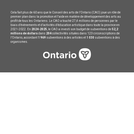
Cela fait plus de 60 ans que le Conseil des arts de l’Ontario (CAO) joue un rôle de
premier plan dans la promotion et l'aide en matière de développement des arts au
profit de tous les Ontariens. Le CAO a touché 27,4 millions de personnes par le
biais d’évènements et d’activités d’éducation artistique dans toute la province en
2021-2022. En
2024-2025
, le CAO a investi son budget de subventions de
52,2
millions de dollars
dans
204
collectivités situées dans 123 circonscriptions de
l’Ontario, accordant
1 969
subventions à des artistes et
1 030
subventions à des
organismes.