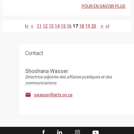
POUR EN SAVOIR PLUS
|<
<
11
12
13
14
15
16
17
18
19
20
>
>|
Contact
Shoshana Wasser
Directrice adjointe des affaires publiques et des
communications

swasser@arts.on.ca