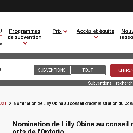
Programmes
Prix
Accès et équité
Nouv
de subvention
ress
Conditions
SUBVENTIONS
TOUT
Subventions – recherc

021
Nomination de Lilly Obina au conseil d'administration du Cons
Nomination de Lilly Obina au conseil 
arts de l'Ontario