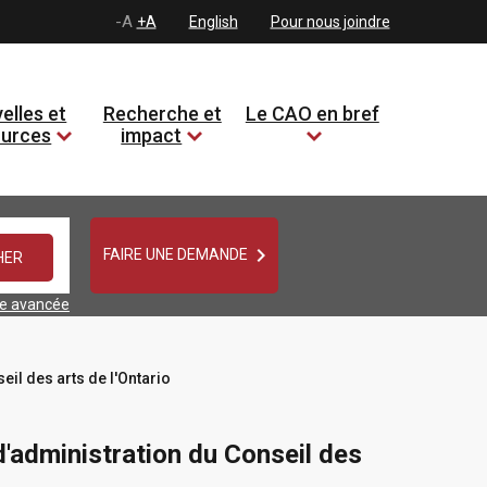
-A
+A
English
Pour nous joindre
elles et
Recherche et
Le CAO en bref
ources
impact

FAIRE UNE DEMANDE
he avancée
eil des arts de l'Ontario
d'administration du Conseil des