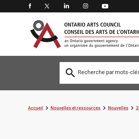




Accueil
Nouvelles et ressources
Nouvelles
2