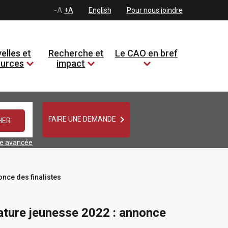
-A
+A
English
Pour nous joindre
elles et
Recherche et
Le CAO en bref
ources
impact

FAIRE UNE DEMANDE
he avancée
once des finalistes
rature jeunesse 2022 : annonce