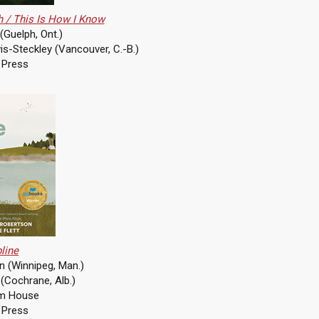
 / This Is How I Know
 (Guelph, Ont.)
is-Steckley (Vancouver, C.-B.)
Press
line
n (Winnipeg, Man.)
t (Cochrane, Alb.)
m House
Press