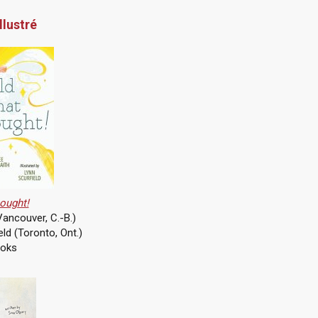
llustré
ought!
Vancouver, C.-B.)
ield (Toronto, Ont.)
ooks