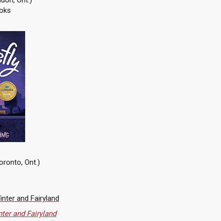
don, Ont.)
oks
oronto, Ont.)
ter and Fairyland