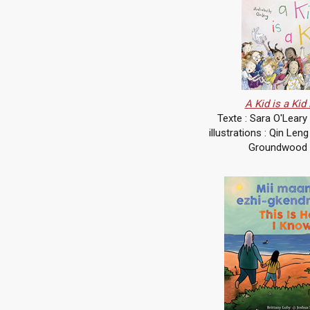
A Kid is a Kid 
Texte : Sara O'Leary
illustrations : Qin Len
Groundwood