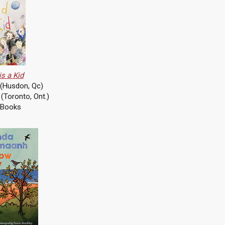
is a Kid
 (Husdon, Qc)
g (Toronto, Ont.)
 Books