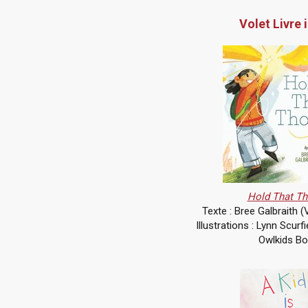
Volet Livre i
Hold That Th
Texte : Bree Galbraith (
Illustrations : Lynn Scurf
Owlkids B