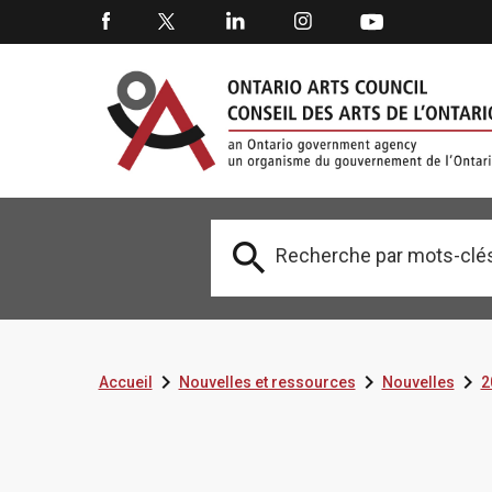




Accueil
Nouvelles et ressources
Nouvelles
2