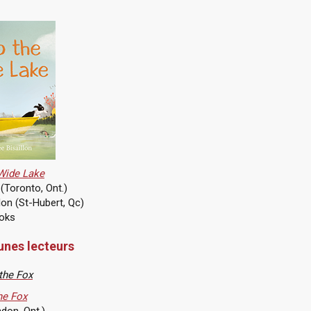
 Wide Lake
 (Toronto, Ont.)
llon (St-Hubert, Qc)
oks
eunes lecteurs
he Fox