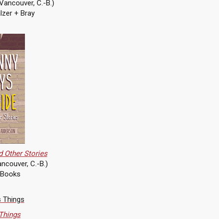
Vancouver, C.-B.)
lzer + Bray
d Other Stories
ncouver, C.-B.)
 Books
Things