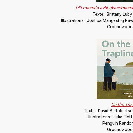
Mii maanda ezhi-gkendmaanh
Texte : Brittany Luby
Illustrations : Joshua Mangeshig Paw
Groundwood 
On the Trap
Texte : David A. Robertso
Illustrations : Julie Flet
Penguin Rando
Groundwood 