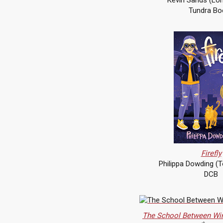
Kevin Sands (Lon
Tundra Bo
Firefly
Philippa Dowding (T
DCB
The School Between Win