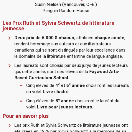
Susin Nielsen (Vancouver, C.-B.)
Penguin Random House
Les Prix Ruth et Sylvia Schwartz de littérature
jeunesse
Deux prix de 6 000 $ chacun
, attribués
chaque année
,
rendent hommage aux auteurs et aux illustrateurs
canadiens qui se sont distingués par leur excellence dans
le domaine de la littérature enfantine de langue anglaise.
Les lauréats sont choisis par deux jurys de jeunes lecteurs
qui, cette année, sont des élèves de la
Faywood Arts-
Based Curriculum School
:
e
e
Cinq élèves de
4
et 6
année
choisiront les lauréats
du volet
Livre illustré
.
e
Cinq élèves de
8
année
choisiront le lauréat du
volet
Livre pour jeunes lecteurs
.
Pour en savoir plus
Les prix Ruth et Sylvia Schwartz de littérature jeunesse ont
été créés en 1976 par Sylvia Schwartz à la mémoire de sa