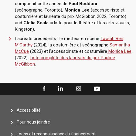
composait cette année de
Paul Boddum
(scénographe, Toronto),
Monica Lee
(accessoiriste et
costumière et lauréate du prix McGibbon 2022, Toronto)
and
Clelia Scala
artiste pour le théâtre et les arts visuels,
Kingston).
Lauréats précédents : le metteur en scène
Tawiah Ben
M’Carthy
(2024), la costumière et scénographe
Samantha
McCue
(2023) et l’accessoiriste et costumière
Monica Lee
(2022).
Liste complète des lauréats du prix Pauline
McGibbon.
Accessibilité
Pour nous joindre
Logos et reconnaissance du financement