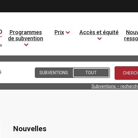
Programmes
Prix
Accès et équité
Nouv
de subvention
ress
Conditions
SUBVENTIONS
TOUT
Subventions – recherc
Nouvelles