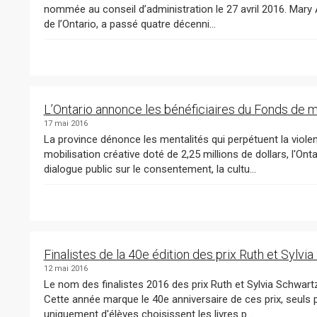
nommée au conseil d’administration le 27 avril 2016. Mary A
de l’Ontario, a passé quatre décenni...
L’Ontario annonce les bénéficiaires du Fonds de m
17 mai 2016
La province dénonce les mentalités qui perpétuent la violence et le h
mobilisation créative doté de 2,25 millions de dollars, l'Ontario finance 11 projets artistiques qui susciteront un
dialogue public sur le consentement, la cultu...
Finalistes de la 40e édition des prix Ruth et Sylvi
12 mai 2016
Le nom des finalistes 2016 des prix Ruth et Sylvia Schwartz de littérature jeunesse a été dévoilé aujourd'hui.
Cette année marque le 40e anniversaire de ces prix, seuls prix littéraires canadiens dont des jurys composés
uniquement d'élèves choisissent les livres p...