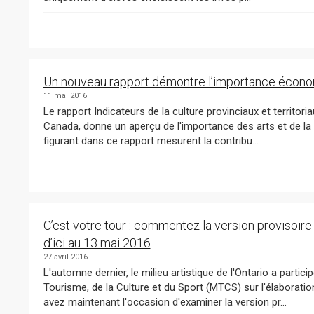
Un nouveau rapport démontre l’importance économi
11 mai 2016
Le rapport Indicateurs de la culture provinciaux et territoriaux, 2010 à 2014 , publié aujourd'hui par Statistique
Canada, donne un aperçu de l'importance des arts et de la culture en Ontario et au Canada. Les chiffres
figurant dans ce rapport mesurent la contribu...
C’est votre tour : commentez la version provisoire 
d’ici au 13 mai 2016
27 avril 2016
L'automne dernier, le milieu artistique de l'Ontario a participé en f
Tourisme, de la Culture et du Sport (MTCS) sur l'élaboration d'une Stratégie ontarienne pour la culture. Vous
avez maintenant l'occasion d'examiner la version pr...