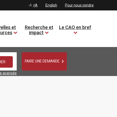
-A
+A
English
Pour nous joindre
elles et
Recherche et
Le CAO en bref
ources
impact

FAIRE UNE DEMANDE
he avancée