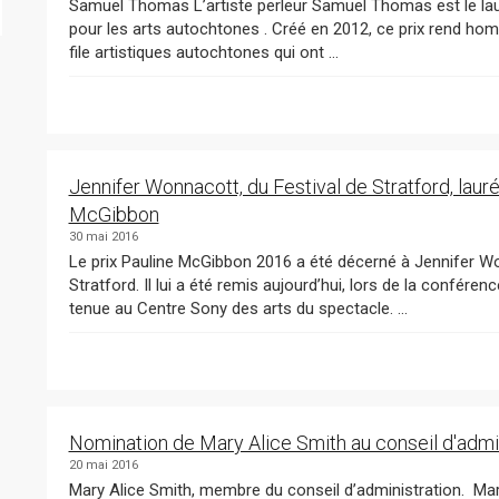
Samuel Thomas L’artiste perleur Samuel Thomas est le lauréat 2016 du Prix du Conseil des arts de l’Ontario
pour les arts autochtones . Créé en 2012, ce prix rend hommage aux réalisations des artistes et des chefs de
file artistiques autochtones qui ont ...
Jennifer Wonnacott, du Festival de Stratford, lauré
McGibbon
30 mai 2016
Le prix Pauline McGibbon 2016 a été décerné à Jennifer Wonnacott , tailleuse et couturière du Festival de
Stratford. Il lui a été remis aujourd’hui, lors de la conférence de presse des pr
tenue au Centre Sony des arts du spectacle. ...
Nomination de Mary Alice Smith au conseil d'admi
20 mai 2016
Mary Alice Smith, membre du conseil d’administration. ​ Mary Alice Smith , notre toute nouvelle membre, a été