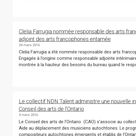
Clelia Farrugia nommée responsable des arts fra
adjoint des arts francophones entamée
24 mars 2016
Clelia Farrugia a été nommée responsable des arts francophones au Conseil des arts de l’Ontario (CAO).
Engagée à l’origine comme responsable adjointe intérimair
montrée à la hauteur des besoins du bureau quand le respo
Le collectif NDN Talent administre une nouvelle i
Conseil des arts de l’Ontario
4 mars 2016
Le Conseil des arts de l’Ontario (CAO) s’associe au collectif NDN Talent pour la prestation du programme
Aide au déplacement des musiciens autochtones. Le programme permet aux musiciens et aux auteurs-
compositeurs autochtones émergents et 