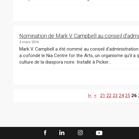
Nomination de Mark V. Campbell au conseil d'admi
2 mars 2016
Mark V. Campbell a été nommé au conseil d'administration du Conseil des arts de l’Ontario (CAO). M. Campbell
a cofondé le Nia Centre for the Arts, un organisme qu’il a q
culture de la diaspora noire. Installé à Picker...
|<
<
21
22
23
24
25
26