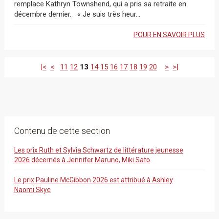
remplace Kathryn Townshend, qui a pris sa retraite en
décembre dernier. « Je suis très heur...
POUR EN SAVOIR PLUS
|<
<
11
12
13
14
15
16
17
18
19
20
>
>|
Contenu de cette section
Les prix Ruth et Sylvia Schwartz de littérature jeunesse
2026 décernés à Jennifer Maruno, Miki Sato
Le prix Pauline McGibbon 2026 est attribué à Ashley
Naomi Skye