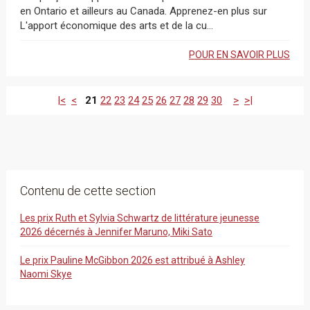
en Ontario et ailleurs au Canada. Apprenez-en plus sur
L'apport économique des arts et de la cu...
POUR EN SAVOIR PLUS
|<
<
21
22
23
24
25
26
27
28
29
30
>
>|
Contenu de cette section
Les prix Ruth et Sylvia Schwartz de littérature jeunesse
2026 décernés à Jennifer Maruno, Miki Sato
Le prix Pauline McGibbon 2026 est attribué à Ashley
Naomi Skye