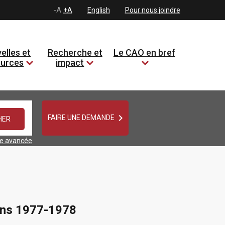
-A
+A
English
Pour nous joindre
elles et
Recherche et
Le CAO en bref
ources
impact

FAIRE UNE DEMANDE
he avancée
ions 1977-1978