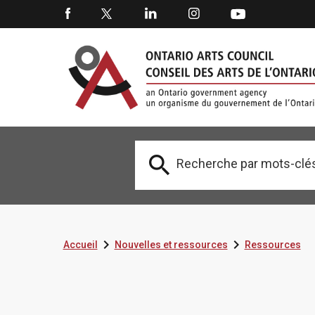



Accueil
Nouvelles et ressources
Ressources