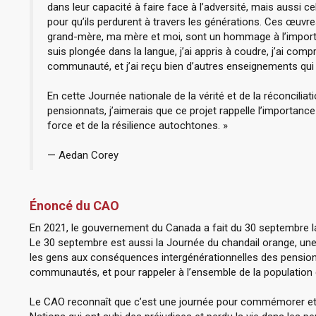
dans leur capacité à faire face à l’adversité, mais aussi c
pour qu’ils perdurent à travers les générations. Ces œuvr
grand-mère, ma mère et moi, sont un hommage à l’import
suis plongée dans la langue, j’ai appris à coudre, j’ai compr
communauté, et j’ai reçu bien d’autres enseignements qu
En cette Journée nationale de la vérité et de la réconciliat
pensionnats, j’aimerais que ce projet rappelle l’importanc
force et de la résilience autochtones. »
— Aedan Corey
Énoncé du CAO
En 2021, le gouvernement du Canada a fait du 30 septembre la J
Le 30 septembre est aussi la Journée du chandail orange, une i
les gens aux conséquences intergénérationnelles des pensionn
communautés, et pour rappeler à l’ensemble de la populatio
Le CAO reconnaît que c’est une journée pour commémorer et p