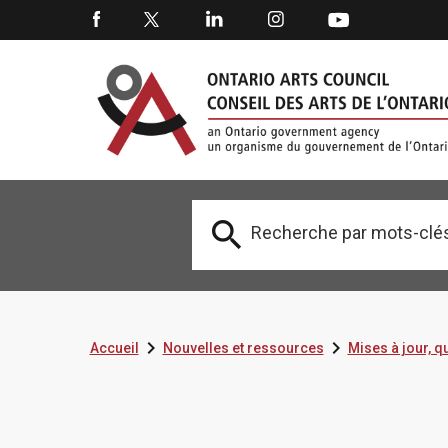



Accueil
Nouvelles et ressources
Mises à jour, 