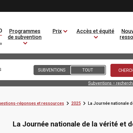
Programmes
Prix
Accès et équité
Nouv
de subvention
ress
Conditions
SUBVENTIONS
TOUT
Subventions – recherc


questions-réponses et ressources
2025
La Journée nationale de 
La Journée nationale de la vérité et d