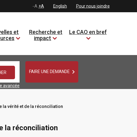
-A
+A
English
Pour nous joindre
elles et
Recherche et
Le CAO en bref
ources
impact

FAIRE UNE DEMANDE
he avancée
la vérité et de la réconciliation
e la réconciliation