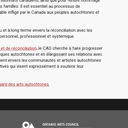
 pensionnats canadiens, ainsi que pour rendre hommage
s familles. Il est essentiel au processus de
table infligé par le Canada aux peuples autochtones et
 et à long terme envers la réconciliation avec les
personnel, professionnel et systémique.
et de réconciliation
, le CAO cherche à faire progresser
stiques autochtones et en élargissant ses relations avec
nt envers les communautés et artistes autochtones
atives qui visent expressément à soutenir leur
gard des arts autochtones.