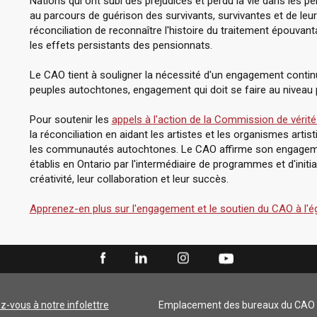
Nations qui ont subi des préjudices et perdu la vie dans les
au parcours de guérison des survivants, survivantes et de leur
réconciliation de reconnaître l'histoire du traitement épouvan
les effets persistants des pensionnats.
Le CAO tient à souligner la nécessité d'un engagement continu
peuples autochtones, engagement qui doit se faire au niveau 
Pour soutenir les
appels à l'action de la Commission de vérité 
la réconciliation en aidant les artistes et les organismes arti
les communautés autochtones. Le CAO affirme son engageme
établis en Ontario par l'intermédiaire de programmes et d'initi
créativité, leur collaboration et leur succès.
Apprenez-en plus sur l'engagement et le soutien du CAO à l'é
ez-vous à notre infolettre
Emplacement des bureaux du CAO