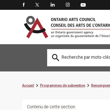



Accueil
Programmes de subvention
Renseignem
Contenu de cette section