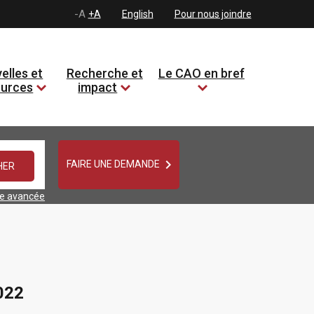
-A
+A
English
Pour nous joindre
elles et
Recherche et
Le CAO en bref
ources
impact

FAIRE UNE DEMANDE
he avancée
022