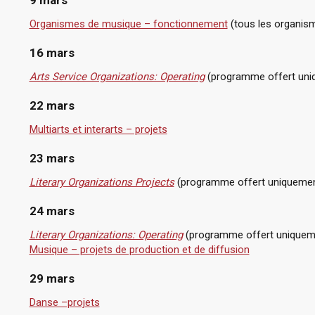
9 mars
Organismes de musique – fonctionnement
(tous les organism
16 mars
Arts Service Organizations: Operating
(programme offert uniq
22 mars
Multiarts et interarts – projets
23 mars
Literary Organizations Projects
(programme offert uniquement
24 mars
Literary Organizations: Operating
(programme offert uniqueme
Musique – projets de production et de diffusion
29 mars
Danse –projets