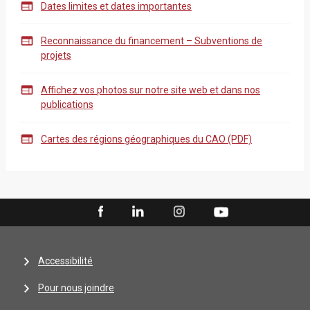

Dates limites et dates importantes

Reconnaissance du financement – Subventions de
projets

Affichez vos photos sur notre site web et dans nos
publications

Cartes des régions géographiques du CAO (PDF)
Accessibilité
Pour nous joindre