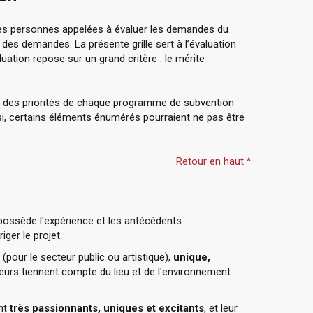
les personnes appelées à évaluer les demandes du
n des demandes. La présente grille sert à l’évaluation
tion repose sur un grand critère : le mérite
e et des priorités de chaque programme de subvention
, certains éléments énumérés pourraient ne pas être
Retour en haut ^
possède l'expérience et les antécédents
iger le projet.
(pour le secteur public ou artistique),
unique,
teurs tiennent compte du lieu et de l'environnement
nt
très passionnants, uniques et excitants
, et leur