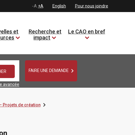
-A
+A
English
Pour nous joindre
elles et
Recherche et
Le CAO en bref
ources
impact

FAIRE UNE DEMANDE
he avancée

– Projets de création
ion