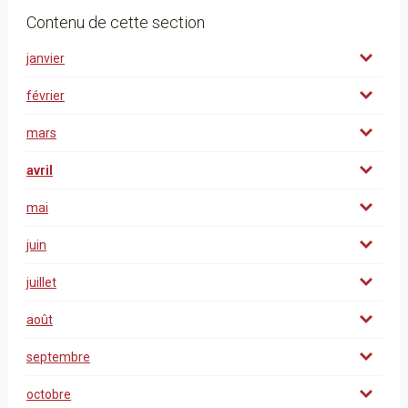
Contenu de cette section
janvier
février
mars
avril
mai
juin
juillet
août
septembre
octobre