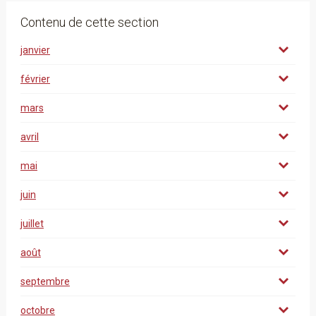
Contenu de cette section
janvier
février
mars
avril
mai
juin
juillet
août
septembre
octobre