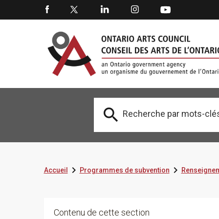



Accueil
Programmes de subvention
Renseignem
Contenu de cette section