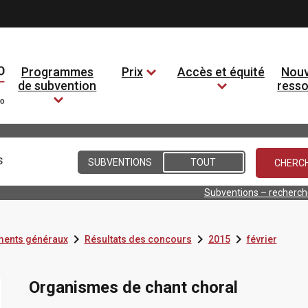
Programmes
Prix
Accès et équité
Nouv
de subvention
ress
Conditions
SUBVENTIONS
TOUT
Subventions – recherc



ents généraux
Résultats des concours
2015
février
Organismes de chant choral