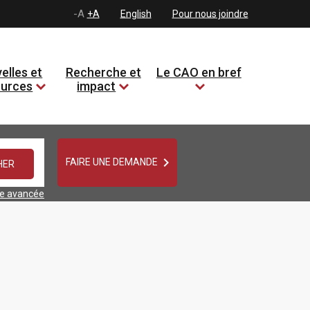
-A
+A
English
Pour nous joindre
elles et
Recherche et
Le CAO en bref
ources
impact

FAIRE UNE DEMANDE
he avancée