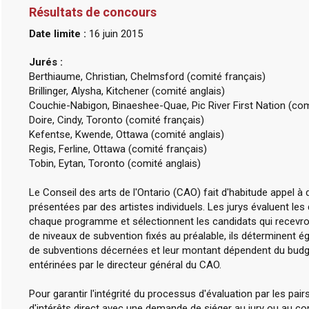
Résultats de concours
Date limite :
16 juin 2015
Jurés :
Berthiaume, Christian, Chelmsford (comité français)
Brillinger, Alysha, Kitchener (comité anglais)
Couchie-Nabigon, Binaeshee-Quae, Pic River First Nation (com
Doire, Cindy, Toronto (comité français)
Kefentse, Kwende, Ottawa (comité anglais)
Regis, Ferline, Ottawa (comité français)
Tobin, Eytan, Toronto (comité anglais)
Le Conseil des arts de l'Ontario (CAO) fait d'habitude appel 
présentées par des artistes individuels. Les jurys évaluent le
chaque programme et sélectionnent les candidats qui recevro
de niveaux de subvention fixés au préalable, ils déterminent
de subventions décernées et leur montant dépendent du budg
entérinées par le directeur général du CAO.
Pour garantir l'intégrité du processus d'évaluation par les pai
d'intérêts direct avec une demande de siéger au jury ou au co