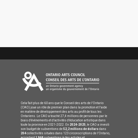
Cela fait plus de 60 ans que le Conseil des arts de l’Ontario
(CAO) joue un rôle de premier plan dans la promotion et l'aide
en matière de développement des arts au profit de tous les
Ontariens. Le CAO a touché 27,4 millions de personnes par le
biais d’évènements et d’activités d’éducation artistique dans
toute la province en 2021-2022. En
2024-2025
, le CAO a investi
son budget de subventions de
52,2 millions de dollars
dans
204
collectivités situées dans 123 circonscriptions de l’Ontario,
accordant
1 969
subventions à des artistes et