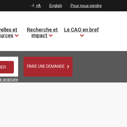
-A
+A
English
Pour nous joindre
elles et
Recherche et
Le CAO en bref
ources
impact

FAIRE UNE DEMANDE
he avancée