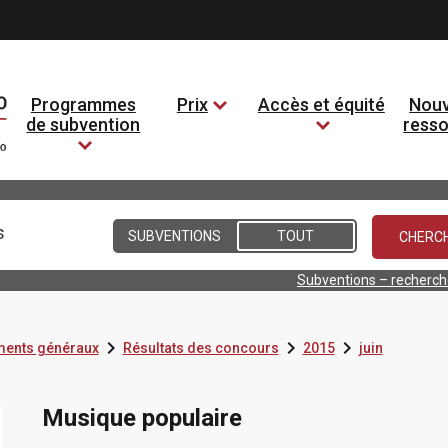
Programmes
Prix
Accès et équité
Nouv
de subvention
ress
Conditions
SUBVENTIONS
TOUT
Subventions – recherc



ents généraux
Résultats des concours
2015
juin
Musique populaire