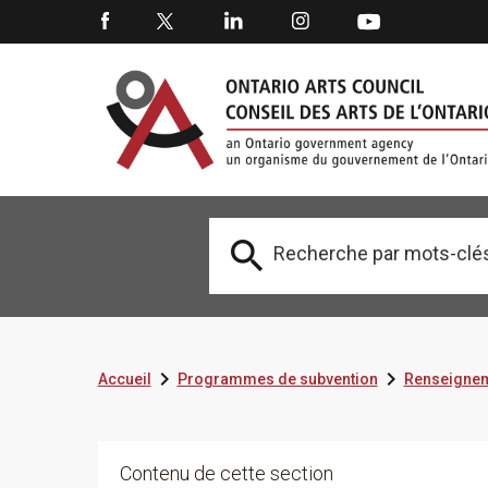



Accueil
Programmes de subvention
Renseignem
Contenu de cette section