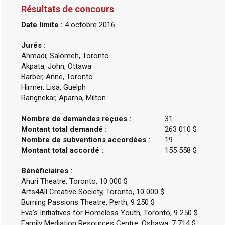
Résultats de concours
Date limite :
4 octobre 2016
Jurés :
Ahmadi, Salomeh, Toronto
Akpata, John, Ottawa
Barber, Anne, Toronto
Hirmer, Lisa, Guelph
Rangnekar, Aparna, Milton
Nombre de demandes reçues :
31
Montant total demandé :
263 010 $
Nombre de subventions accordées :
19
Montant total accordé :
155 558 $
Bénéficiaires :
Ahuri Theatre, Toronto, 10 000 $
Arts4All Creative Society, Toronto, 10 000 $
Burning Passions Theatre, Perth, 9 250 $
Eva's Initiatives for Homeless Youth, Toronto, 9 250 $
Family Mediation Resources Centre, Oshawa, 7 714 $