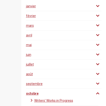
janvier
février
mars
avril
mai
juin
juillet
août
septembre
octobre
Writers' Works in Progress