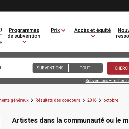
Programmes
Prix
Accès et équité
Nouv
de subvention
ress
Conditions
SUBVENTIONS
TOUT
Subventions – recherc



ents généraux
Résultats des concours
2016
octobre
Artistes dans la communauté ou le mil