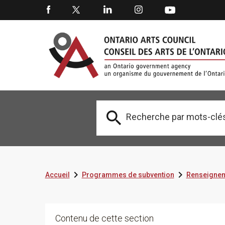



Accueil
Programmes de subvention
Renseignem
Contenu de cette section