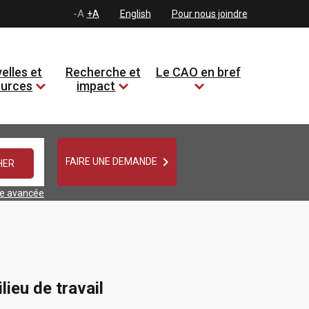
-A
+A
English
Pour nous joindre
elles et
Recherche et
Le CAO en bref
ources
impact

FAIRE UNE DEMANDE
he avancée
ieu de travail