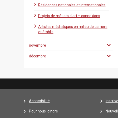
Résidences nationales et internationales
Projets de métiers d’art – connexions
Artistes médiatiques en milieu de carrière
et établis
novembre
décembre
Accessibilité
Inscriv
Pour nous joindre
Nouvell