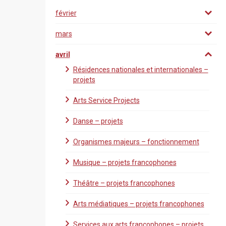
février
mars
avril
Résidences nationales et internationales –
projets
Arts Service Projects
Danse – projets
Organismes majeurs – fonctionnement
Musique – projets francophones
Théâtre – projets francophones
Arts médiatiques – projets francophones
Services aux arts francophones – projets