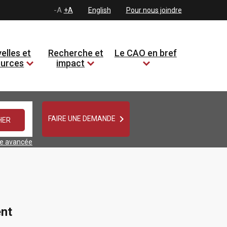
-A
+A
English
Pour nous joindre
elles et
Recherche et
Le CAO en bref
ources
impact

FAIRE UNE DEMANDE
he avancée
nt