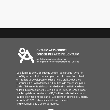
Cela fait plus de 60 ans que le Conseil des arts de l’Ontario
(CAO) joue un rôle de premier plan dans la promotion et l'aide
en matière de développement des arts au profit de tous les
Ontariens. Le CAO a touché 27,4 millions de personnes par le
biais d’évènements et d’activités d’éducation artistique dans
toute la province en 2021-2022. En
2024-2025
, le CAO a investi
son budget de subventions de
52,2 millions de dollars
dans
204
collectivités situées dans 123 circonscriptions de l’Ontario,
accordant
1 969
subventions à des artistes et
1 030
subventions à des organismes.