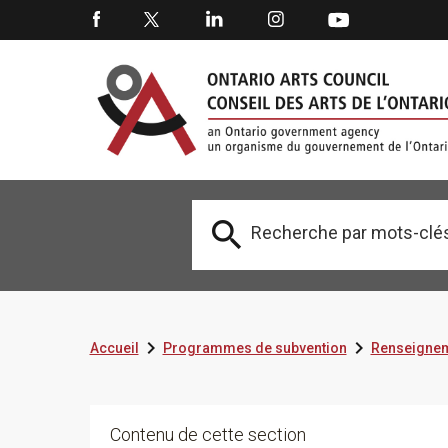



Accueil
Programmes de subvention
Renseignem
Contenu de cette section