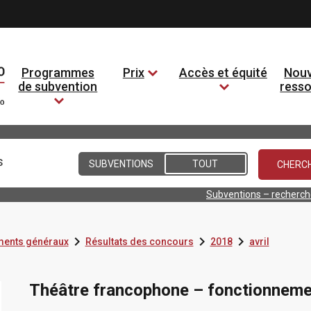
Programmes
Prix
Accès et équité
Nouv
de subvention
ress
Conditions
SUBVENTIONS
TOUT
Subventions – recherc



ents généraux
Résultats des concours
2018
avril
Théâtre francophone – fonctionneme