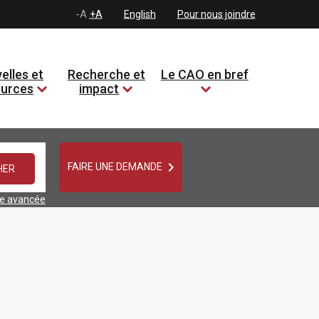
-A
+A
English
Pour nous joindre
elles et
Recherche et
Le CAO en bref
ources
impact

FAIRE UNE DEMANDE
he avancée