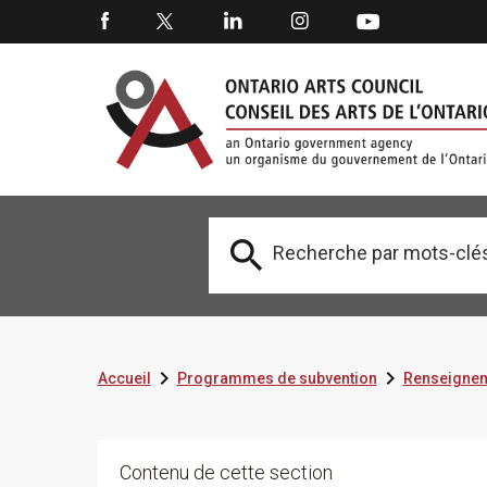



Accueil
Programmes de subvention
Renseignem
Contenu de cette section