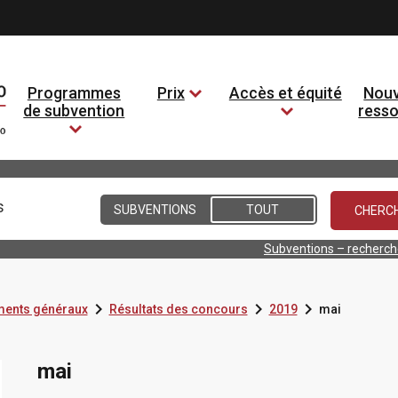
Programmes
Prix
Accès et équité
Nouv
de subvention
ress
Conditions
SUBVENTIONS
TOUT
Subventions – recherc



ents généraux
Résultats des concours
2019
mai
mai