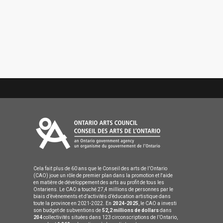
Cela fait plus de 60 ans que le Conseil des arts de l’Ontario
(CAO) joue un rôle de premier plan dans la promotion et l'aide
en matière de développement des arts au profit de tous les
Ontariens. Le CAO a touché 27,4 millions de personnes par le
biais d’évènements et d’activités d’éducation artistique dans
toute la province en 2021-2022. En
2024-2025
, le CAO a investi
son budget de subventions de
52,2 millions de dollars
dans
204
collectivités situées dans 123 circonscriptions de l’Ontario,