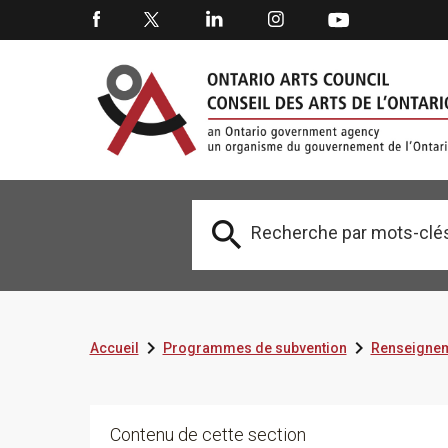



Accueil
Programmes de subvention
Renseignem
Contenu de cette section