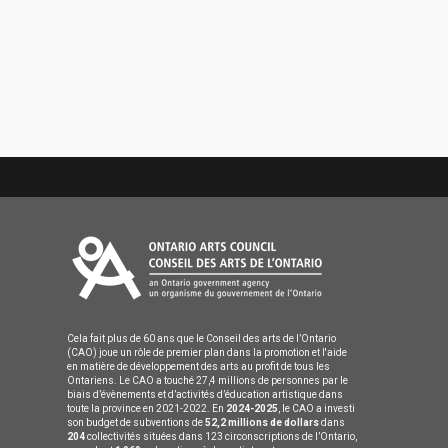
Cela fait plus de 60 ans que le Conseil des arts de l’Ontario
(CAO) joue un rôle de premier plan dans la promotion et l'aide
en matière de développement des arts au profit de tous les
Ontariens. Le CAO a touché 27,4 millions de personnes par le
biais d’évènements et d’activités d’éducation artistique dans
toute la province en 2021-2022. En
2024-2025
, le CAO a investi
son budget de subventions de
52,2 millions de dollars
dans
204
collectivités situées dans 123 circonscriptions de l’Ontario,