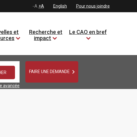
-A
+A
English
Pour nous joindre
elles et
Recherche et
Le CAO en bref
ources
impact

FAIRE UNE DEMANDE
he avancée