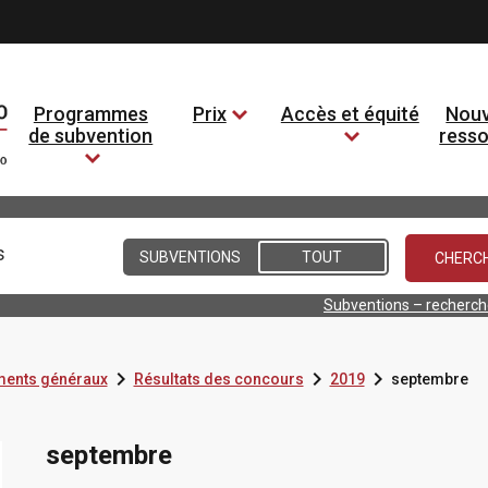
Programmes
Prix
Accès et équité
Nouv
de subvention
ress
Conditions
SUBVENTIONS
TOUT
Subventions – recherc



ents généraux
Résultats des concours
2019
septembre
septembre