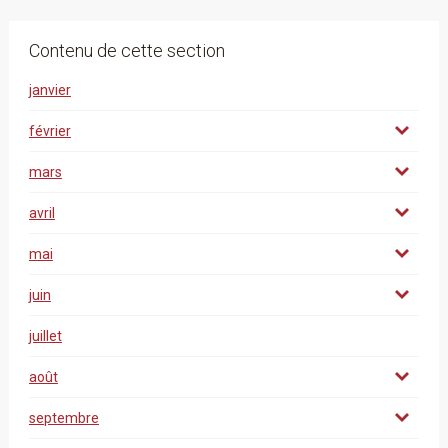
Contenu de cette section
janvier
février
mars
avril
mai
juin
juillet
août
septembre