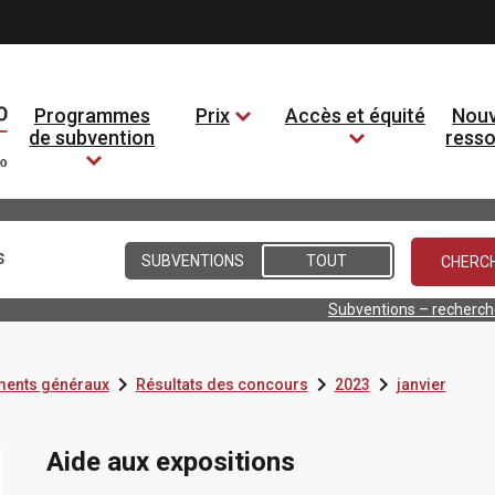
Programmes
Prix
Accès et équité
Nouv
de subvention
ress
Conditions
SUBVENTIONS
TOUT
Subventions – recherc



ents généraux
Résultats des concours
2023
janvier
Aide aux expositions