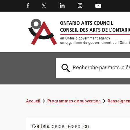



Accueil
Programmes de subvention
Renseignem
Contenu de cette section