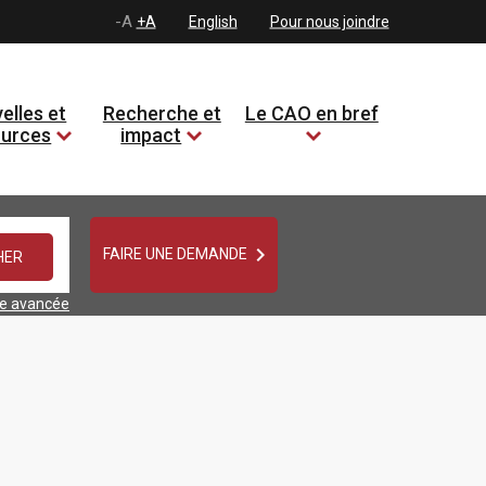
-A
+A
English
Pour nous joindre
elles et
Recherche et
Le CAO en bref
ources
impact

FAIRE UNE DEMANDE
he avancée