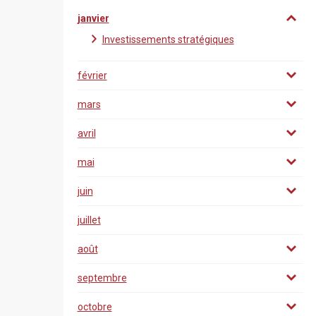
janvier
Investissements stratégiques
février
mars
avril
mai
juin
juillet
août
septembre
octobre