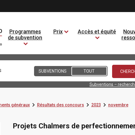
Programmes
Prix
Accès et équité
Nouv
de subvention
ress
Conditions
SUBVENTIONS
TOUT
Subventions – recherc



ents généraux
Résultats des concours
2023
novembre
Projets Chalmers de perfectionnemen