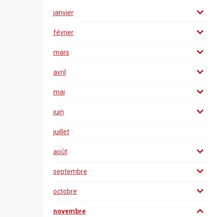
janvier
février
mars
avril
mai
juin
juillet
août
septembre
octobre
novembre