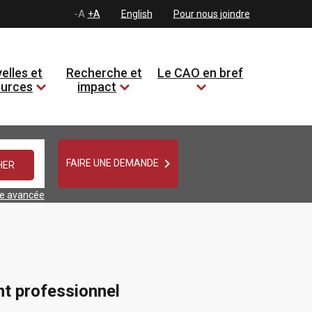
-A
+A
English
Pour nous joindre
elles et
Recherche et
Le CAO en bref
ources
impact

FAIRE UNE DEMANDE
he avancée
t professionnel