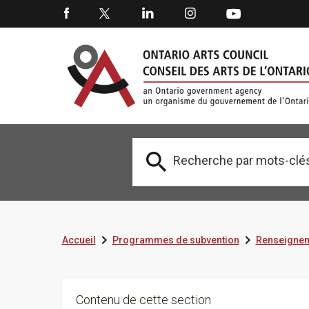



Accueil
Programmes de subvention
Renseignem
Contenu de cette section