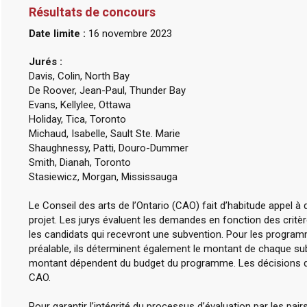
Résultats de concours
Date limite :
16 novembre 2023
Jurés :
Davis, Colin, North Bay
De Roover, Jean-Paul, Thunder Bay
Evans, Kellylee, Ottawa
Holiday, Tica, Toronto
Michaud, Isabelle, Sault Ste. Marie
Shaughnessy, Patti, Douro-Dummer
Smith, Dianah, Toronto
Stasiewicz, Morgan, Mississauga
Le Conseil des arts de l’Ontario (CAO) fait d’habitude appel 
projet. Les jurys évaluent les demandes en fonction des crit
les candidats qui recevront une subvention. Pour les program
préalable, ils déterminent également le montant de chaque s
montant dépendent du budget du programme. Les décisions des
CAO.
Pour garantir l’intégrité du processus d’évaluation par les pai