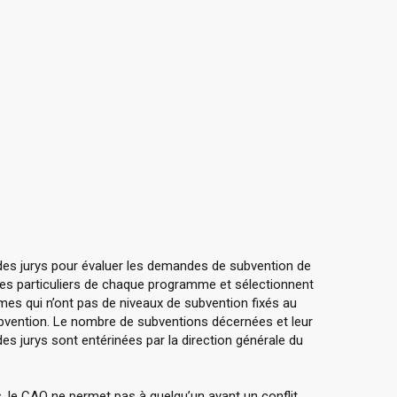
à des jurys pour évaluer les demandes de subvention de
ères particuliers de chaque programme et sélectionnent
mes qui n’ont pas de niveaux de subvention fixés au
ubvention. Le nombre de subventions décernées et leur
 jurys sont entérinées par la direction générale du
rs, le CAO ne permet pas à quelqu’un ayant un conflit