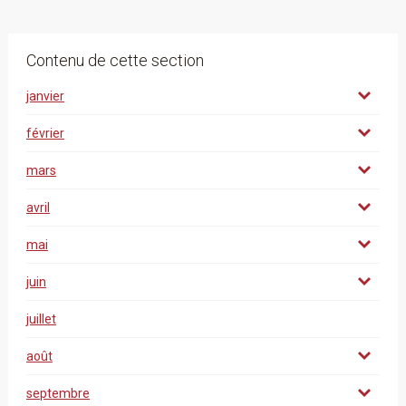
Contenu de cette section
janvier
février
mars
avril
mai
juin
juillet
août
septembre