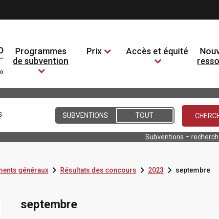
Programmes
Prix
Accès et équité
Nouv
de subvention
ress
Conditions
SUBVENTIONS
TOUT
Subventions – recherc



ents généraux
Résultats des concours
2023
septembre
septembre