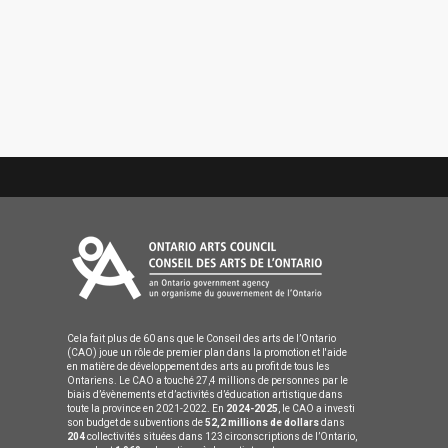
Cela fait plus de 60 ans que le Conseil des arts de l’Ontario
(CAO) joue un rôle de premier plan dans la promotion et l'aide
en matière de développement des arts au profit de tous les
Ontariens. Le CAO a touché 27,4 millions de personnes par le
biais d’évènements et d’activités d’éducation artistique dans
toute la province en 2021-2022. En
2024-2025
, le CAO a investi
son budget de subventions de
52,2 millions de dollars
dans
204
collectivités situées dans 123 circonscriptions de l’Ontario,