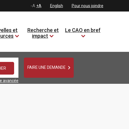
-A
+A
English
Pour nous joindre
elles et
Recherche et
Le CAO en bref
ources
impact

FAIRE UNE DEMANDE
he avancée