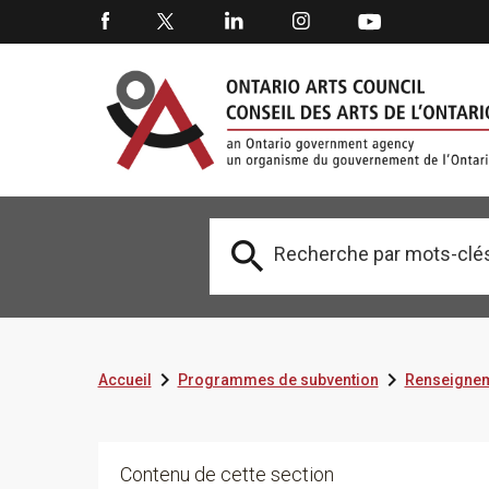



Accueil
Programmes de subvention
Renseignem
Contenu de cette section