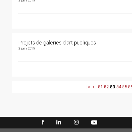
2 juin 2015
Projets de galeries d'art publiques
2 juin 2015
|<
<
81
82
83
84
85
8