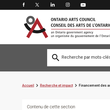



Accueil
Recherche et impact
Financement des art
Contenu de cette section