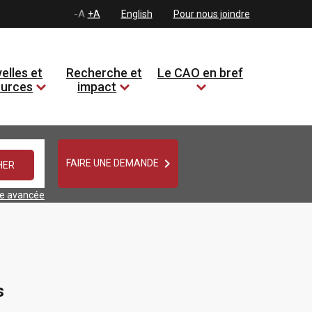
-A
+A
English
Pour nous joindre
elles et
Recherche et
Le CAO en bref
ources
impact

FAIRE UNE DEMANDE
he avancée
s