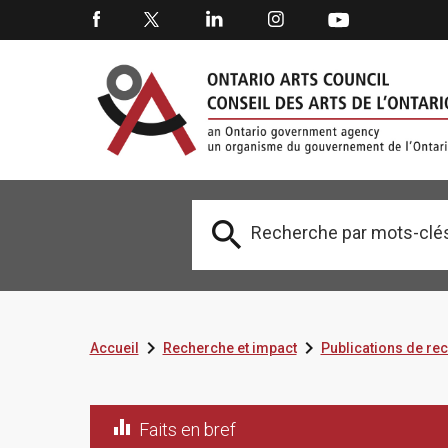



Accueil
Recherche et impact
Publications de re

Faits en bref