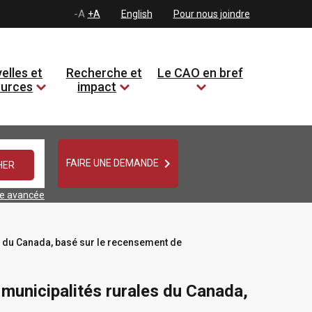
-A
+A
English
Pour nous joindre
elles et
Recherche et
Le CAO en bref
ources
impact

FAIRE UNE DEMANDE
he avancée
les du Canada, basé sur le recensement de
t municipalités rurales du Canada,