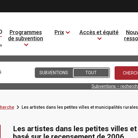
Programmes
Prix
Accès et équité
Nouv
de subvention
ress
Conditions
SUBVENTIONS
TOUT
Subventions – recherc

cherche
Les artistes dans les petites villes et municipalités rura
Les artistes dans les petites villes e
basé sur le recensement de 2006