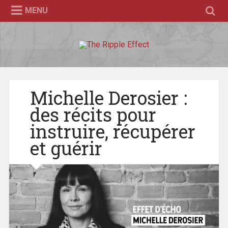
Accéder
MENU
au
contenu
principal
Recherche
Michelle Derosier :
des récits pour
instruire, récupérer
et guérir