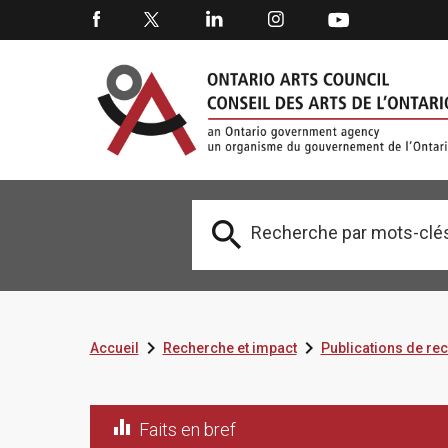



Accueil
Recherche et impact
Publications de re

Faits en bref