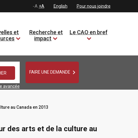
-A
+A
English
Pour nous joindre
elles et
Recherche et
Le CAO en bref
ources
impact

FAIRE UNE DEMANDE
he avancée
ulture au Canada en 2013
 des arts et de la culture au