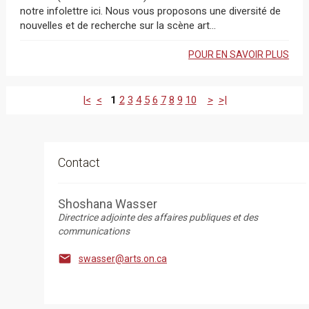
notre infolettre ici. Nous vous proposons une diversité de
nouvelles et de recherche sur la scène art...
POUR EN SAVOIR PLUS
|<
<
1
2
3
4
5
6
7
8
9
10
>
>|
Contact
Shoshana Wasser
Directrice adjointe des affaires publiques et des
communications

swasser@arts.on.ca