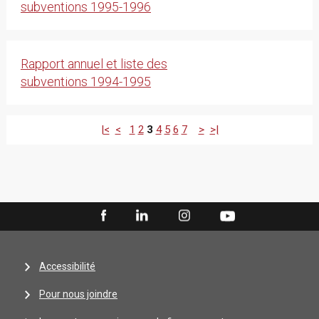
subventions 1995-1996
Rapport annuel et liste des
subventions 1994-1995
|<
<
1
2
3
4
5
6
7
>
>|
Accessibilité
Pour nous joindre