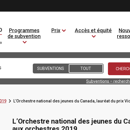
Programmes
Prix
Accès et équité
Nouv
de subvention
ress
Conditions
SUBVENTIONS
TOUT
Subventions – recherc

019
L’Orchestre national des jeunes du Canada, lauréat du prix V
L’Orchestre national des jeunes du C
aux orchestres 2019