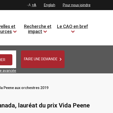
-A
+A
English
Pour nous joindre
elles et
Recherche et
Le CAO en bref
ources
impact

FAIRE UNE DEMANDE
he avancée
ida Peene aux orchestres 2019
anada, lauréat du prix Vida Peene