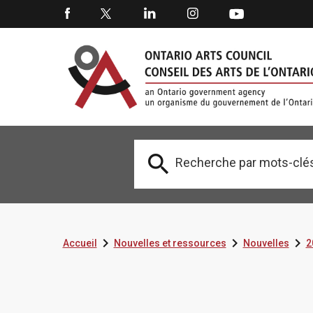




Accueil
Nouvelles et ressources
Nouvelles
2