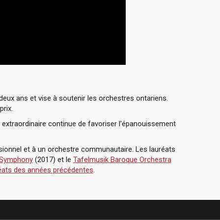
deux ans et vise à soutenir les orchestres ontariens.
rix.
 extraordinaire continue de favoriser l'épanouissement
ssionnel et à un orchestre communautaire. Les lauréats
 Symphony
(2017) et le
Tafelmusik Baroque Orchestra
uréats des années précédentes
.