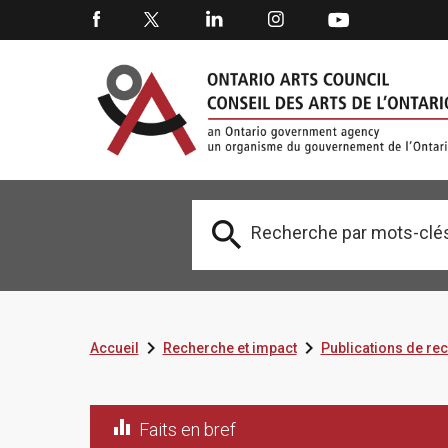



Accueil
Recherche et impact
Publications de re

Faits en bref