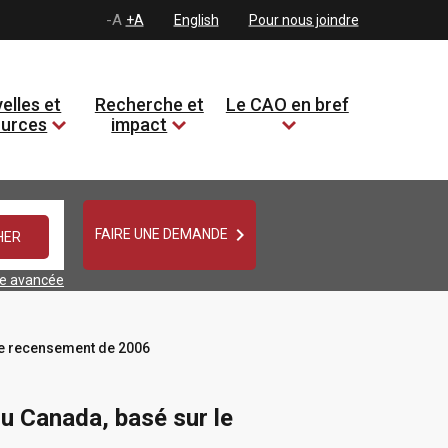
-A
+A
English
Pour nous joindre
elles et
Recherche et
Le CAO en bref
ources
impact

FAIRE UNE DEMANDE
he avancée
 le recensement de 2006
du Canada, basé sur le