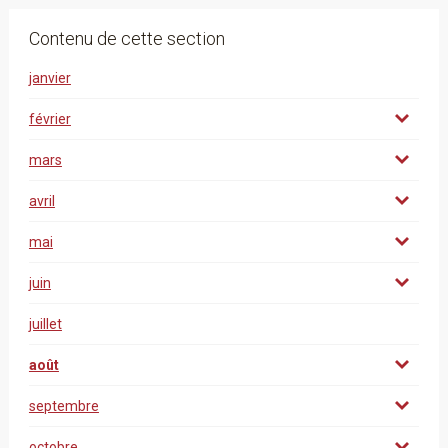
Contenu de cette section
janvier
février
mars
avril
mai
juin
juillet
août
septembre
octobre