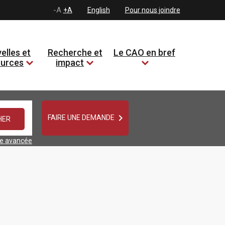
-A
+A
English
Pour nous joindre
elles et
Recherche et
Le CAO en bref
ources
impact

FAIRE UNE DEMANDE
he avancée