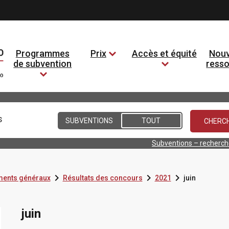
Programmes
Prix
Accès et équité
Nouv
de subvention
ress
Conditions
SUBVENTIONS
TOUT
Subventions – recherc



ents généraux
Résultats des concours
2021
juin
juin