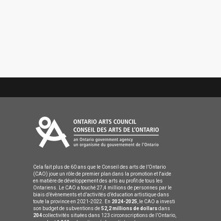
Cela fait plus de 60 ans que le Conseil des arts de l’Ontario
(CAO) joue un rôle de premier plan dans la promotion et l'aide
en matière de développement des arts au profit de tous les
Ontariens. Le CAO a touché 27,4 millions de personnes par le
biais d’évènements et d’activités d’éducation artistique dans
toute la province en 2021-2022. En
2024-2025
, le CAO a investi
son budget de subventions de
52,2 millions de dollars
dans
204
collectivités situées dans 123 circonscriptions de l’Ontario,