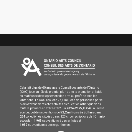
Cela fait plus de 60 ans que le Conseil des arts de l’Ontario
(CAO) joue un rôle de premier plan dans la promotion et l'aide
en matière de développement des arts au profit de tous les
Ontariens. Le CAO a touché 27,4 millions de personnes par le
biais d’évènements et d’activités d’éducation artistique dans
toute la province en 2021-2022. En
2024-2025
, le CAO a investi
son budget de subventions de
52,2 millions de dollars
dans
204
collectivités situées dans 123 circonscriptions de l’Ontario,
accordant
1 969
subventions à des artistes et
1 030
subventions à des organismes.