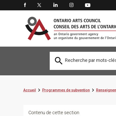



Accueil
Programmes de subvention
Renseignem
Contenu de cette section