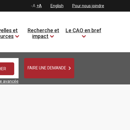
-A
+A
English
Pour nous joindre
elles et
Recherche et
Le CAO en bref
ources
impact

FAIRE UNE DEMANDE
he avancée