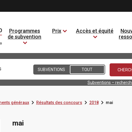
Programmes
Prix
Accès et équité
Nouv
de subvention
ress
Conditions
SUBVENTIONS
TOUT
Subventions – recherc



ents généraux
Résultats des concours
2018
mai
mai