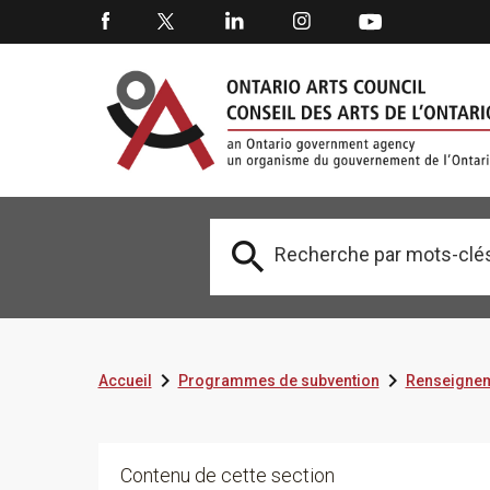



Accueil
Programmes de subvention
Renseignem
Contenu de cette section