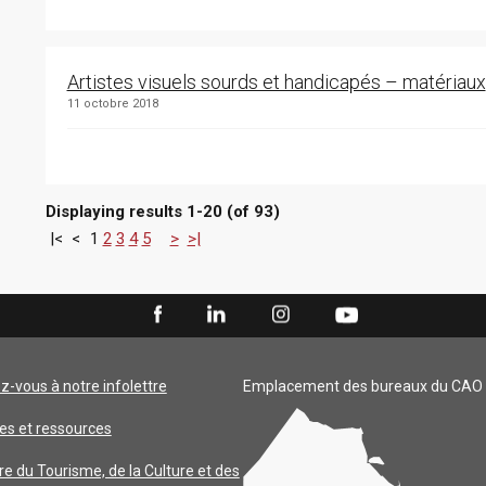
Artistes visuels sourds et handicapés – matériaux
11 octobre 2018
Displaying results 1-20 (of 93)
|<
<
1
2
3
4
5
>
>|
ez-vous à notre infolettre
Emplacement des bureaux du CAO
es et ressources
re du Tourisme, de la Culture et des