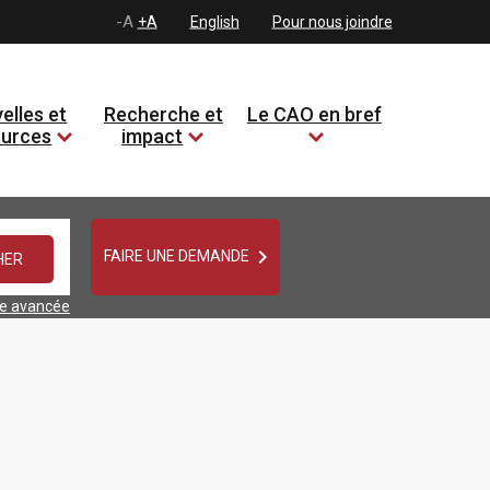
-A
+A
English
Pour nous joindre
elles et
Recherche et
Le CAO en bref
ources
impact

FAIRE UNE DEMANDE
he avancée