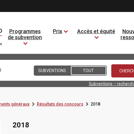
Programmes
Prix
Accès et équité
Nouv
de subvention
ress
Conditions
SUBVENTIONS
TOUT
Subventions – recherc


ents généraux
Résultats des concours
2018
2018