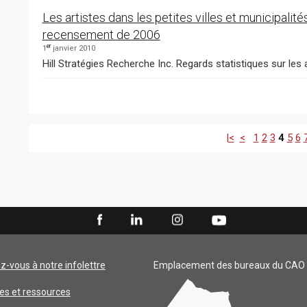
Les artistes dans les petites villes et municipalité
recensement de 2006
er
1
janvier 2010
Hill Stratégies Recherche Inc. Regards statistiques sur les ar
|<
<
1
2
3
4
5
6
ez-vous à notre infolettre
Emplacement des bureaux du CAO
es et ressources