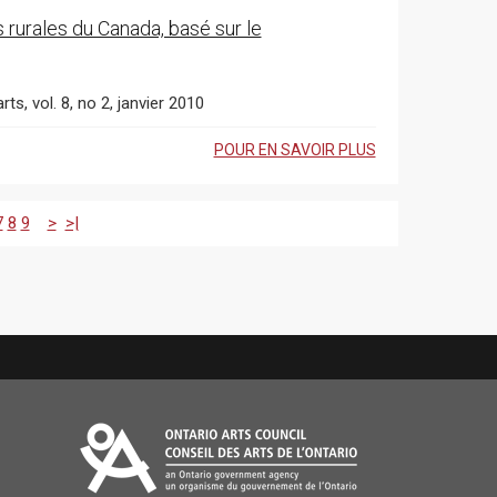
s rurales du Canada, basé sur le
ts, vol. 8, no 2, janvier 2010
POUR EN SAVOIR PLUS
7
8
9
>
>|