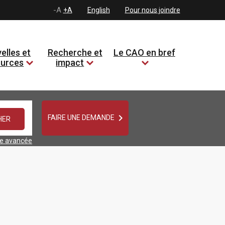
-A
+A
English
Pour nous joindre
elles et
Recherche et
Le CAO en bref
ources
impact

FAIRE UNE DEMANDE
he avancée