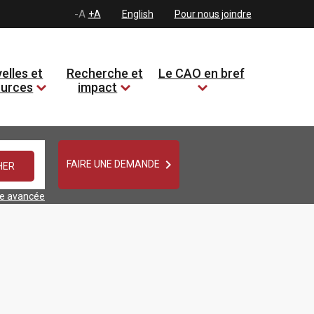
-A
+A
English
Pour nous joindre
elles et
Recherche et
Le CAO en bref
ources
impact

FAIRE UNE DEMANDE
he avancée