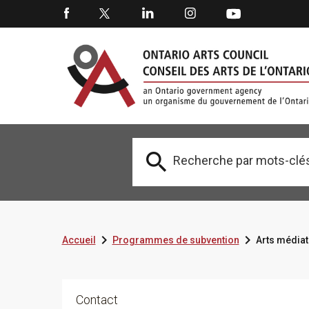



Accueil
Programmes de subvention
Arts médiat
Contact