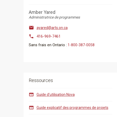
Amber Yared
Administratrice de programmes

ayared@arts.on.ca

416-969-7461
Sans frais en Ontario :
​​​​​​​1-800-387-0058
Ressources

Guide d'utilisation Nova

Guide explicatif des programmes de projets