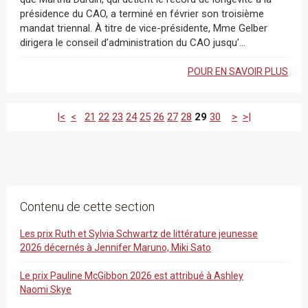
présidence du CAO, a terminé en février son troisième
mandat triennal. À titre de vice-présidente, Mme Gelber
dirigera le conseil d’administration du CAO jusqu’...
POUR EN SAVOIR PLUS
|<
<
21
22
23
24
25
26
27
28
29
30
>
>|
Contenu de cette section
Les prix Ruth et Sylvia Schwartz de littérature jeunesse
2026 décernés à Jennifer Maruno, Miki Sato
Le prix Pauline McGibbon 2026 est attribué à Ashley
Naomi Skye