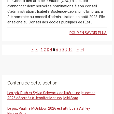
Le Conseil des arts de l'Ontario (CAO) a le plaisir
d’annoncer deux nouvelles nominations à son conseil
d'administration : Isabelle Boulerice-Leblanc , d'Embrun, a
été nommée au conseil d’administration en août 2023. Elle
enseigne au Conseil des écoles publiques de l'Est ...
POUR EN SAVOIR PLUS
|<
<
1
2
3
4
5
6
7
8
9
10
>
>|
Contenu de cette section
Les prix Ruth et Sylvia Schwartz de littérature jeunesse
2026 décernés à Jennifer Maruno, Miki Sato
Le prix Pauline McGibbon 2026 est attribué à Ashley
Naomi Skye