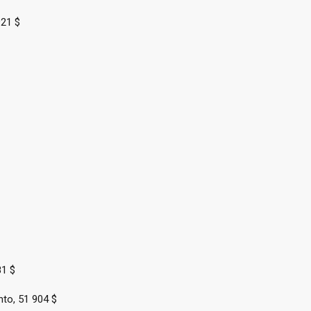
921 $
81 $
to, 51 904 $