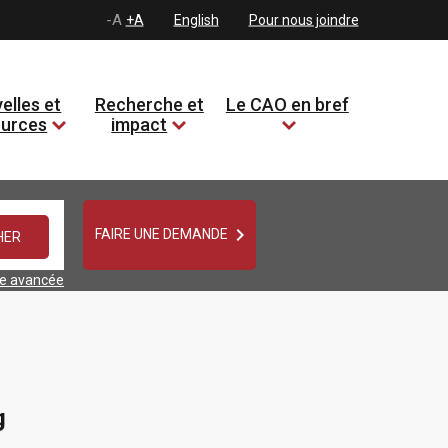
-A
+A
English
Pour nous joindre
elles et
Recherche et
Le CAO en bref
ources
impact

FAIRE UNE DEMANDE
he avancée
g