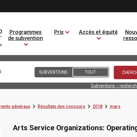
Programmes
Prix
Accès et équité
Nouv
de subvention
ress
Conditions
SUBVENTIONS
TOUT
Subventions – recherc



ents généraux
Résultats des concours
2018
mars
Arts Service Organizations: Operatin