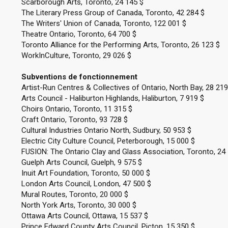
Scarborough Arts, Toronto, 24 145 $
The Literary Press Group of Canada, Toronto, 42 284 $
The Writers' Union of Canada, Toronto, 122 001 $
Theatre Ontario, Toronto, 64 700 $
Toronto Alliance for the Performing Arts, Toronto, 26 123 $
WorkInCulture, Toronto, 29 026 $
Subventions de fonctionnement
Artist-Run Centres & Collectives of Ontario, North Bay, 28 219
Arts Council - Haliburton Highlands, Haliburton, 7 919 $
Choirs Ontario, Toronto, 11 315 $
Craft Ontario, Toronto, 93 728 $
Cultural Industries Ontario North, Sudbury, 50 953 $
Electric City Culture Council, Peterborough, 15 000 $
FUSION: The Ontario Clay and Glass Association, Toronto, 24
Guelph Arts Council, Guelph, 9 575 $
Inuit Art Foundation, Toronto, 50 000 $
London Arts Council, London, 47 500 $
Mural Routes, Toronto, 20 000 $
North York Arts, Toronto, 30 000 $
Ottawa Arts Council, Ottawa, 15 537 $
Prince Edward County Arts Council, Picton, 15 350 $