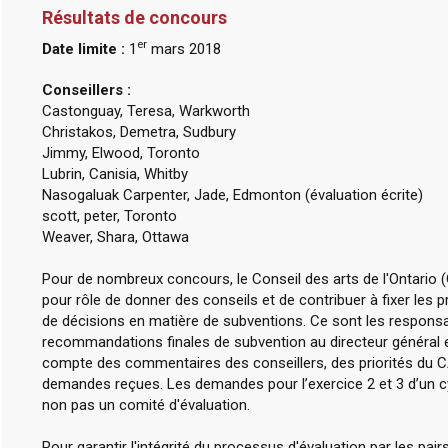
Résultats de concours
er
Date limite :
1
mars 2018
Conseillers :
Castonguay, Teresa, Warkworth
Christakos, Demetra, Sudbury
Jimmy, Elwood, Toronto
Lubrin, Canisia, Whitby
Nasogaluak Carpenter, Jade, Edmonton (évaluation écrite)
scott, peter, Toronto
Weaver, Shara, Ottawa
Pour de nombreux concours, le Conseil des arts de l'Ontario (
pour rôle de donner des conseils et de contribuer à fixer les
de décisions en matière de subventions. Ce sont les respons
recommandations finales de subvention au directeur général e
compte des commentaires des conseillers, des priorités du
demandes reçues. Les demandes pour l’exercice 2 et 3 d’un cy
non pas un comité d'évaluation.
Pour garantir l'intégrité du processus d'évaluation par les pa