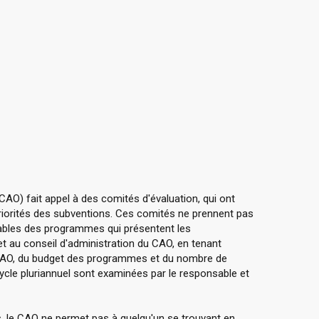
CAO) fait appel à des comités d'évaluation, qui ont
 priorités des subventions. Ces comités ne prennent pas
ables des programmes qui présentent les
t au conseil d'administration du CAO, en tenant
 CAO, du budget des programmes et du nombre de
cle pluriannuel sont examinées par le responsable et
irs, le CAO ne permet pas à quelqu'un se trouvant en