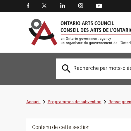



Accueil
Programmes de subvention
Renseignem
Contenu de cette section