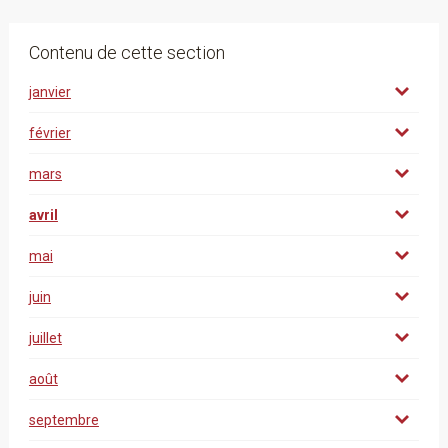
Contenu de cette section
janvier
février
mars
avril
mai
juin
juillet
août
septembre