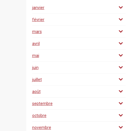
janvier
février
mars
avril
mai
juin
juillet
août
septembre
octobre
novembre