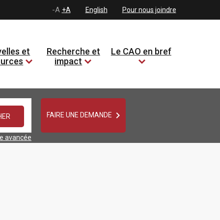
-A
+A
English
Pour nous joindre
elles et
Recherche et
Le CAO en bref
ources
impact

FAIRE UNE DEMANDE
he avancée