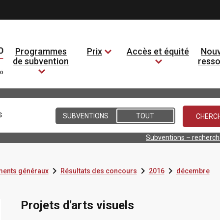
Programmes
Prix
Accès et équité
Nouv
de subvention
ress
Conditions
SUBVENTIONS
TOUT
Subventions – recherc



ents généraux
Résultats des concours
2016
décembre
Projets d'arts visuels