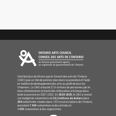
Cela fait plus de 60 ans que le Conseil des arts de l’Ontario
(CAO) joue un rôle de premier plan dans la promotion et l'aide
en matière de développement des arts au profit de tous les
Ontariens. Le CAO a touché 27,4 millions de personnes par le
biais d’évènements et d’activités d’éducation artistique dans
toute la province en 2021-2022. En
2024-2025
, le CAO a investi
son budget de subventions de
52,2 millions de dollars
dans
204
collectivités situées dans 123 circonscriptions de l’Ontario,
accordant
1 969
subventions à des artistes et
1 030
subventions à des organismes.