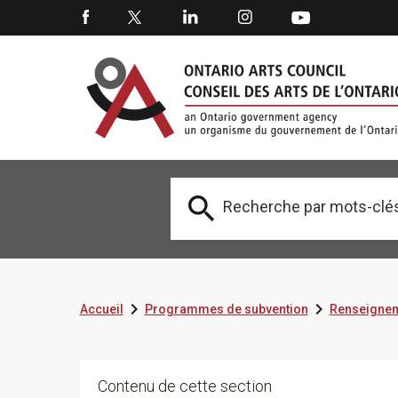



Accueil
Programmes de subvention
Renseignem
Contenu de cette section