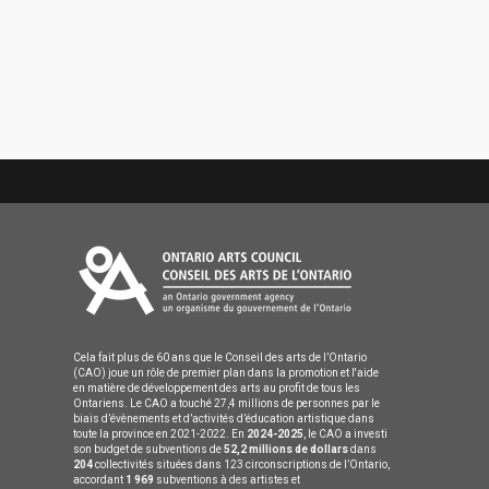
Cela fait plus de 60 ans que le Conseil des arts de l’Ontario
(CAO) joue un rôle de premier plan dans la promotion et l'aide
en matière de développement des arts au profit de tous les
Ontariens. Le CAO a touché 27,4 millions de personnes par le
biais d’évènements et d’activités d’éducation artistique dans
toute la province en 2021-2022. En
2024-2025
, le CAO a investi
son budget de subventions de
52,2 millions de dollars
dans
204
collectivités situées dans 123 circonscriptions de l’Ontario,
accordant
1 969
subventions à des artistes et