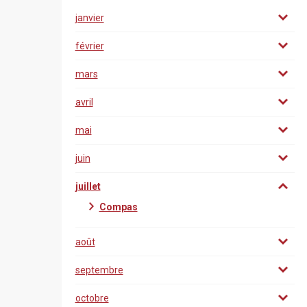
janvier
février
mars
avril
mai
juin
juillet
Compas
août
septembre
octobre