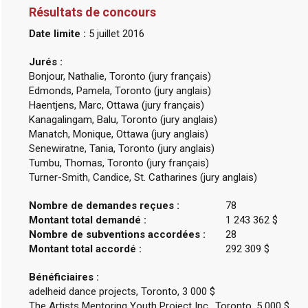
Résultats de concours
Date limite :
5 juillet 2016
Jurés :
Bonjour, Nathalie, Toronto (jury français)
Edmonds, Pamela, Toronto (jury anglais)
Haentjens, Marc, Ottawa (jury français)
Kanagalingam, Balu, Toronto (jury anglais)
Manatch, Monique, Ottawa (jury anglais)
Senewiratne, Tania, Toronto (jury anglais)
Tumbu, Thomas, Toronto (jury français)
Turner-Smith, Candice, St. Catharines (jury anglais)
Nombre de demandes reçues :
78
Montant total demandé :
1 243 362 $
Nombre de subventions accordées :
28
Montant total accordé :
292 309 $
Bénéficiaires :
adelheid dance projects, Toronto, 3 000 $
The Artists Mentoring Youth Project Inc., Toronto, 5 000 $