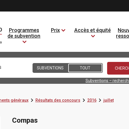
Programmes
Prix
Accès et équité
Nouv
de subvention
ress
Conditions
SUBVENTIONS
TOUT
Subventions – recherc



ents généraux
Résultats des concours
2016
juillet
Compas