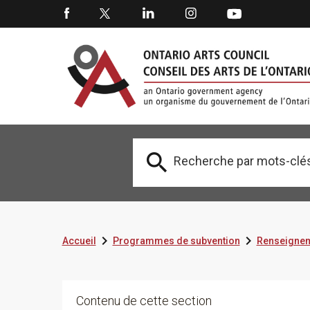



Accueil
Programmes de subvention
Renseignem
Contenu de cette section