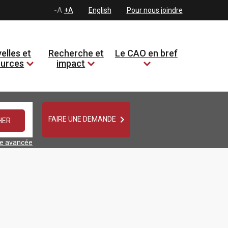
-A
+A
English
Pour nous joindre
elles et
Recherche et
Le CAO en bref
ources
impact

FAIRE UNE DEMANDE
he avancée