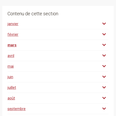
Contenu de cette section
janvier
février
mars
avril
mai
juin
juillet
août
septembre